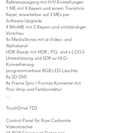
Referenzausgang mit H/V-Einstellungen
1 ME mit 4 Keyern und einem Transition
Keyer, erweiterbar auf 3 MEs per
Software-Upgrade
4 MiniME mit 2 Keyern und vollständiger
Vorschau
4x MediaStores mit je Video- und
Alphakanal
HDR-Ready mit HDR-, PQ- und s-LOG3-
Unterstützung und SDR zu HLG-
Konvertierung
programmierbare RGB LED-Leuchte
8x 2D DVE
8x Frame Sync / Format-Konverter mit
Proc Amp und Farbkorrektur
...
TouchDrive TD2
Control-Panel für Ross Carbonite
Videomischer
15 RGB Crosspoint Tasten pro