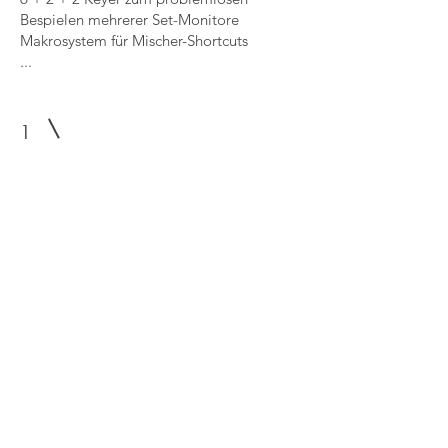
Bespielen mehrerer Set-Monitore
Makrosystem für Mischer-Shortcuts
...
1
AJA Kumo 32x32 12 G SDI + CP2
Panel
Anzahl: 2
Der AJA KUMO 3232-12G bietet mehr
Kapazität für größere Konfigurationen bei
gleichzeitigem Erhalt eines kompakten
2HE-Profils mit Unterstützung für 12G-
SDI/6G-SDI/3G-SDI/1.5G-SDI mit 32x
12G-SDI-Eingängen und 32x 12G-SDI-
Ausgängen.